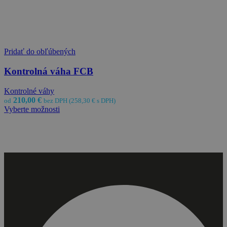
Pridať do obľúbených
Kontrolná váha FCB
Kontrolné váhy
210,00
€
od
bez DPH (
258,30
€
s DPH)
Vyberte možnosti