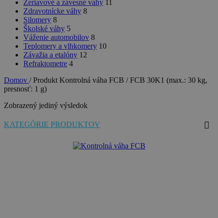
Žeriavové a závesné váhy
11
Zdravotnícke váhy
8
Silomery
8
Školské váhy
5
Váženie automobilov
8
Teplomery a vlhkomery
10
Závažia a etalóny
12
Refraktometre
4
Domov
/
Produkt Kontrolná váha FCB
/
FCB 30K1 (max.: 30 kg,
presnosť: 1 g)
Zobrazený jediný výsledok
KATEGÓRIE PRODUKTOV