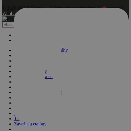
❤
© 2024
ALSKO, s.r.o.
– Všetky práva vyhradené. S
vytvoril
WebLab
.
Search
Menu
Kategórie
Obchodné a kuchynské váhy
Počítacie váhy
Kontrolné váhy
Analytické váhy
Laboratórne váhy
Analyzátory vlhkosti
Plošinové váhy
Paletové váhy
Žeriavové a závesné váhy
Zdravotnícke váhy
Silomery
Školské váhy
Váženie automobilov
Teplomery a vlhkomery
Závažia a etalóny