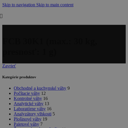
Skip to navigation
Skip to main content
FCB 30K1 (max.: 30 kg,
presnosť: 1 g)
Zavrieť
Kategórie produktov
Obchodné a kuchynské váhy
9
Počítacie váhy
12
Kontrolné váhy
16
Analytické váhy
13
Laboratórne váhy
16
Analyzátory vlhkosti
5
Plošinové váhy
19
Paletové váhy
7