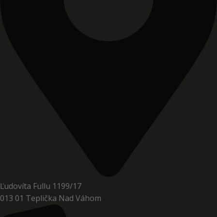
Ľudovíta Fullu 1199/17
013 01 Teplička Nad Váhom