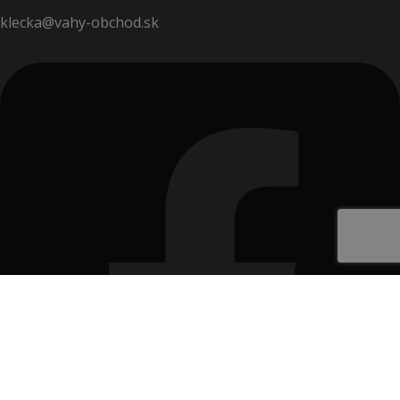
klecka@vahy-obchod.sk