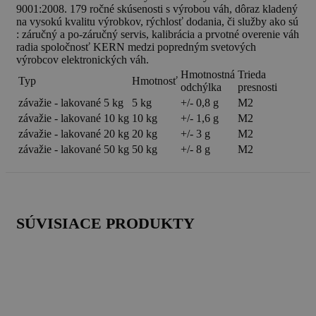
9001:2008. 179 ročné skúsenosti s výrobou váh, dôraz kladený
na vysokú kvalitu výrobkov, rýchlosť dodania, či služby ako sú
: záručný a po-záručný servis, kalibrácia a prvotné overenie váh
radia spoločnosť KERN medzi popredným svetových
výrobcov elektronických váh.
Hmotnostná
Trieda
Typ
Hmotnosť
odchýlka
presnosti
závažie - lakované 5 kg
5 kg
+/- 0,8 g
M2
závažie - lakované 10 kg
10 kg
+/- 1,6 g
M2
závažie - lakované 20 kg
20 kg
+/- 3 g
M2
závažie - lakované 50 kg
50 kg
+/- 8 g
M2
SÚVISIACE PRODUKTY