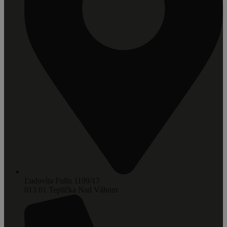
Ľudovíta Fullu 1199/17
013 01 Teplička Nad Váhom