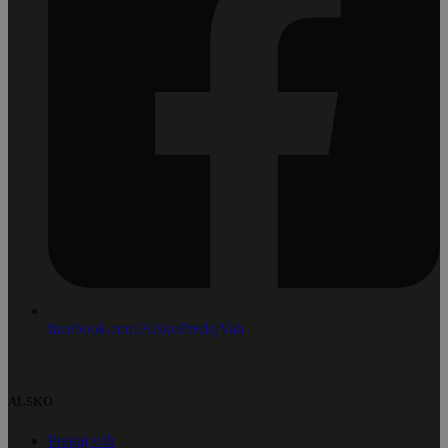
facebook.com/AlskoPredajVah
ALSKO
Predaj váh