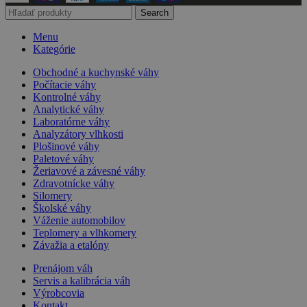
Search
Menu
Kategórie
Obchodné a kuchynské váhy
Počítacie váhy
Kontrolné váhy
Analytické váhy
Laboratórne váhy
Analyzátory vlhkosti
Plošinové váhy
Paletové váhy
Žeriavové a závesné váhy
Zdravotnícke váhy
Silomery
Školské váhy
Váženie automobilov
Teplomery a vlhkomery
Závažia a etalóny
Prenájom váh
Servis a kalibrácia váh
Výrobcovia
Kontakt