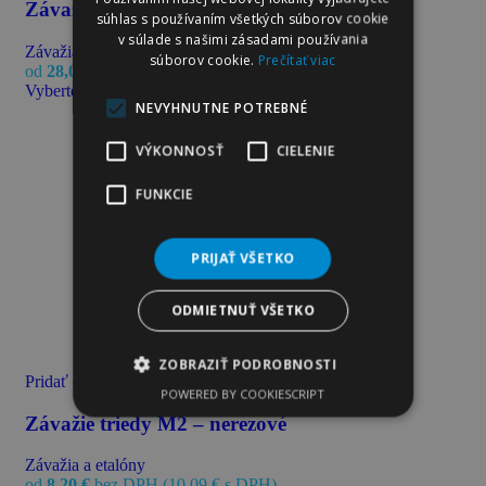
Závažie triedy F1 – nerezové
súhlas s používaním všetkých súborov cookie
v súlade s našimi zásadami používania
Závažia a etalóny
súborov cookie.
Prečítať viac
od
28,00
€
bez DPH (
34,44
€
s DPH)
Vyberte možnosti
NEVYHNUTNE POTREBNÉ
VÝKONNOSŤ
CIELENIE
FUNKCIE
PRIJAŤ VŠETKO
ODMIETNUŤ VŠETKO
ZOBRAZIŤ PODROBNOSTI
Pridať do obľúbených
POWERED BY COOKIESCRIPT
Závažie triedy M2 – nerezové
Závažia a etalóny
od
8,20
€
bez DPH (
10,09
€
s DPH)