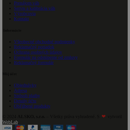
Prenájom váh
Servis a kalibrácia váh
Výrobcovia
Kontakt
Informácie
Všeobecné obchodné podmienky
Reklamačný poriadok
Ochrana osobných údajov
Formulár na odstúpenie od zmluvy
Reklamačný formulár
Môj účet
Objednávky
Adresa
Spôsob platby
Detaily účtu
Obľúbené produkty
❤
© 2024
ALSKO, s.r.o.
– Všetky práva vyhradené. S
vytvoril
WebLab
.