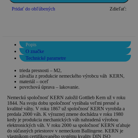
Pridať do obľúbených
Zdieľať:
Popis
O značke
Technické parametre
trieda presnosti – M2,
závažia z produkcie nemeckého výrobcu váh KERN,
materiál – oceľ
povrchová úprava – lakovanie.
Nemeckú spoločnosť KERN založil Gottlieb Kern už v roku
1844. Na svoju dobu spoločnosť vyrábala veľmi presné a
kvalitné váhy. V roku 1867 už spoločnosť KERN vyrobila a
predala 2000 váh. K výraznej zmene dochádza v roku 1980
kedy je produkcia mechanických váh nahradená výrobou
elektronických váh. V roku 2000 sa spoločnosť KERN sťahuje
do súčasných priestorov v nemeckom Ballingene. KERN je
vlastníkom certifikovaného systému kvality DIN ISO